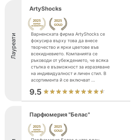
ArtyShocks
Варненската фирма ArtyShocks се
Лауреати
фокусира върху това да внесе
творчество и ярки цветове във
всекидневието. Компанията се
ръководи от убеждението, че всяка
стъпка е възможност за изразяване
на индивидуалност и личен стил. В
асортимента й се включват ...
9.5
Парфюмерия "Белас"
Парфюмерия Белас е утвърден