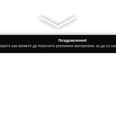
Поздравления!
ерете как можете да получите рекламни материали, за да се нас
гари и кафе - Варна
Вулкан 3
Относно компанията:
Основана през 1998 година,
В
във Варна, която осигурява ш
строителни дейности. Развит
разнообразен асортимент доп