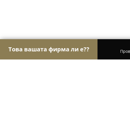
Това вашата фирма ли е??
Пров
Орли на търговията
Магазини за алкохол, ци
Вулкан 3