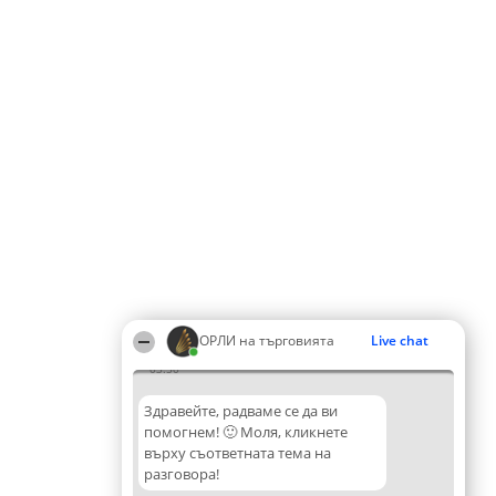
ОРЛИ на търговията
Live chat
03:50
Здравейте, радваме се да ви
помогнем! 🙂 Моля, кликнете
върху съответната тема на
разговора!