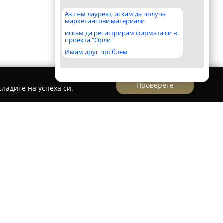
Аз съм лауреат, искам да получа
маркетингови материали
искам да регистрирам фирмата си в
проекта "Орли"
Имам друг проблем
Проверете
ладите на успеха си.
улкан 3
е водеща търговска верига, базирана
ирок спектър от артикули за дома, градината и
ието на мрежа от локални магазини с
ринася за спечелване на доверието на