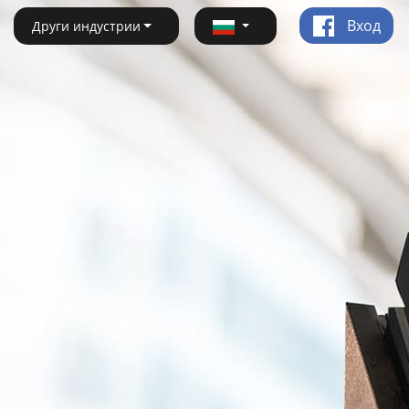
Вход
Други индустрии