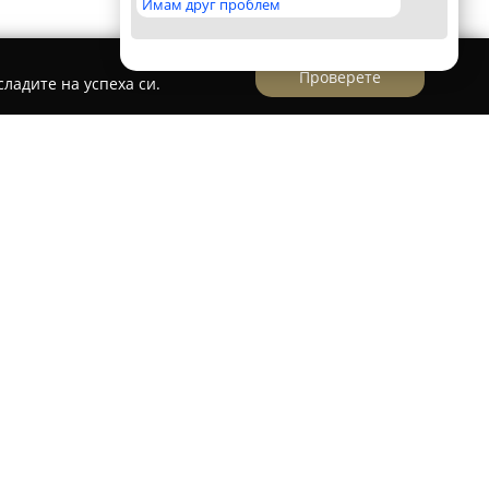
Имам друг проблем
Проверете
ладите на успеха си.
ks
се фокусира върху това да внесе творчество
вието. Компанията се ръководи от
а е възможност за изразяване на
. В асортимента й се включват чорапи с
л е да придадат забавен и уникален облик на
ден с внимание към детайла и с артистична
ествени материали, които осигуряват удобство