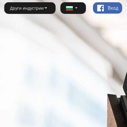
Вход
Други индустрии