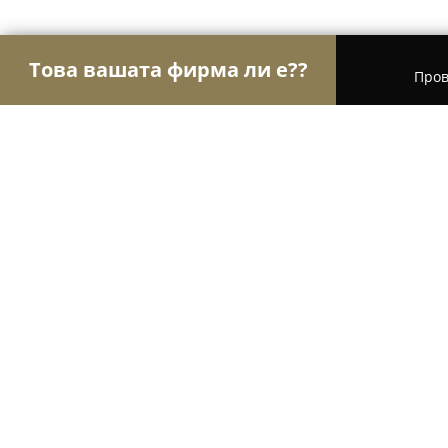
Това вашата фирма ли е??
Пров
Орли на търговията
Магазини за алкохол, ци
ArtyShocks
9.5
(29)
Варна, ул. „Младежка“
Покажи телефонния номер