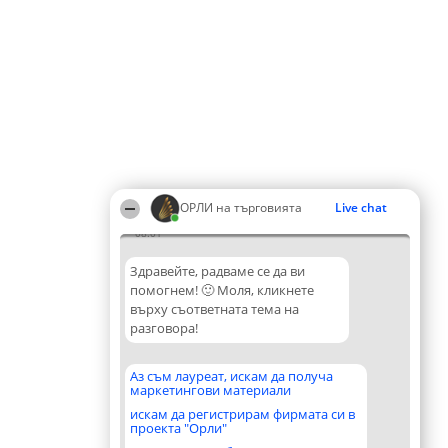
ОРЛИ на търговията
Live chat
08:01
Здравейте, радваме се да ви
помогнем! 🙂 Моля, кликнете
върху съответната тема на
разговора!
Аз съм лауреат, искам да получа
маркетингови материали
искам да регистрирам фирмата си в
проекта "Орли"