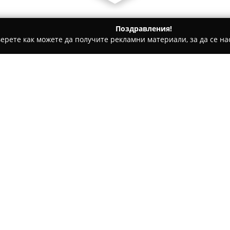
Поздравления!
ерете как можете да получите рекламни материали, за да се нас
гари и кафе - Варна
ArtyShocks
Относно компанията:
Варненската фирма
ArtyShoc
и ярки цветове във всекидне
убеждението, че всяка стъпк
индивидуалност и личен стил
оригинални десени, чиято це
облеклото.
Всеки чифт чорапи е произве
насоченост, използвайки кач