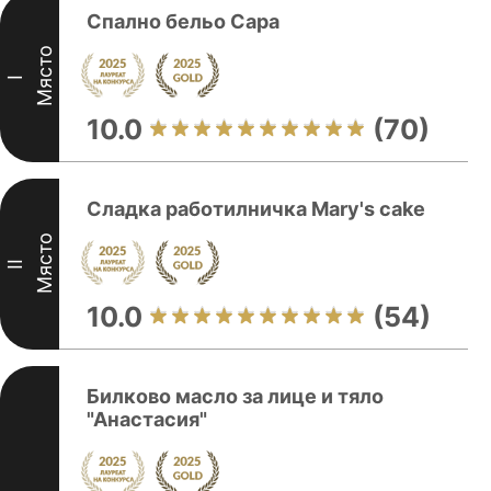
Спално бельо Сара
Място
I
10.0
(70)
Сладка работилничка Mary's cake
Място
II
10.0
(54)
Билково масло за лице и тяло
"Анастасия"