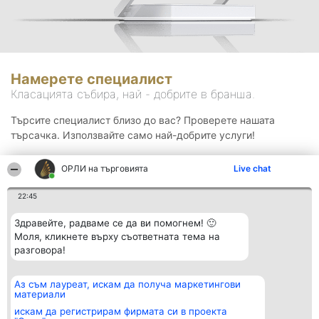
Намерете специалист
Класацията събира, най - добрите в бранша.
Търсите специалист близо до вас? Проверете нашата
търсачка. Използвайте само най-добрите услуги!
ОРЛИ на търговията
Live chat
Търсене
22:45
Здравейте, радваме се да ви помогнем! 🙂
Моля, кликнете върху съответната тема на
разговора!
Аз съм лауреат, искам да получа маркетингови
Организатор на
Класация
Контакти
материали
класиране
Победители
Контакти
Beautiful Company S.R.L.
Списък на
искам да регистрирам фирмата си в проекта
BulevardulAleea Timișul De
всички