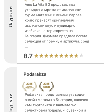
Amo La Vita BG представлява
Лауреати
утвърдена мрежа от италиански
гурме магазини и винени барове,
които пренасят оригиналния
италиански вкус и кулинарно
изобилие на територията на
България. Фирмата предлага богата
селекция от премиум артикули, сред
...
8.7
Podarakza
Podarakza представлява утвърден
Лауреати
онлайн магазин в България, насочен
към търговията с внимателно
селектирани подаръци, сувенири и