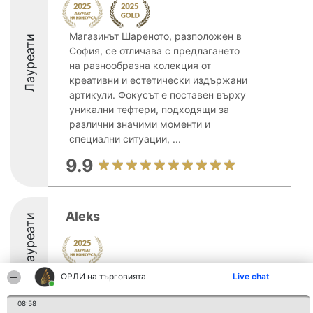
Магазинът Шареното, разположен в
Лауреати
София, се отличава с предлагането
на разнообразна колекция от
креативни и естетически издържани
артикули. Фокусът е поставен върху
уникални тефтери, подходящи за
различни значими моменти и
специални ситуации, ...
9.9
Aleks
Лауреати
ОРЛИ на търговията
Live chat
8.5
08:58