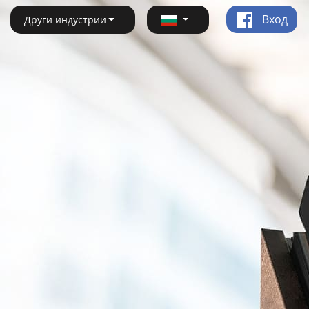
Вход
Други индустрии