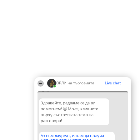
ОРЛИ на търговията
Live chat
07:09
Здравейте, радваме се да ви
помогнем! 🙂 Моля, кликнете
върху съответната тема на
разговора!
Аз съм лауреат, искам да получа