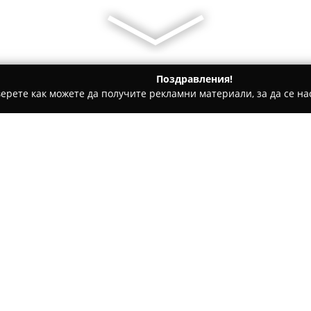
Поздравления!
ерете как можете да получите рекламни материали, за да се нас
гари и кафе - София
Podarakza
Относно компанията:
Podarakza
представлява утвъ
търговията с внимателно сел
персонализирани продукти. Ф
клиентите си обширен и разн
вид празнични събития.