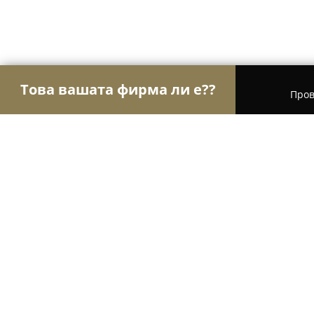
Това вашата фирма ли е??
Пров
Орли на търговията
Магазини за алкохол, ци
Podarakza
10
(130)