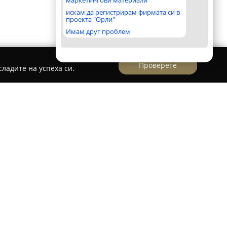
маркетингови материали
искам да регистрирам фирмата си в
проекта "Орли"
Имам друг проблем
Проверете
ладите на успеха си.
рден онлайн магазин в България, насочен към
ектирани подаръци, сувенири и
ирмата следва мисията си да предоставя на
ообразен асортимент, подходящ за всякакъв