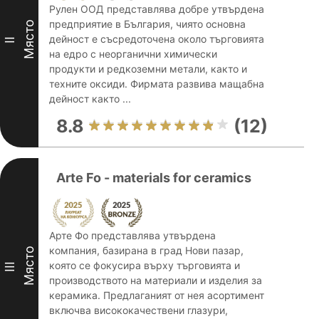
Рулен ООД представлява добре утвърдена
предприятие в България, чиято основна
Място
дейност е съсредоточена около търговията
II
на едро с неорганични химически
продукти и редкоземни метали, както и
техните оксиди. Фирмата развива мащабна
дейност както ...
8.8
(12)
Arte Fo - materials for ceramics
Арте Фо представлява утвърдена
компания, базирана в град Нови пазар,
Място
която се фокусира върху търговията и
III
производството на материали и изделия за
керамика. Предлаганият от нея асортимент
включва висококачествени глазури,