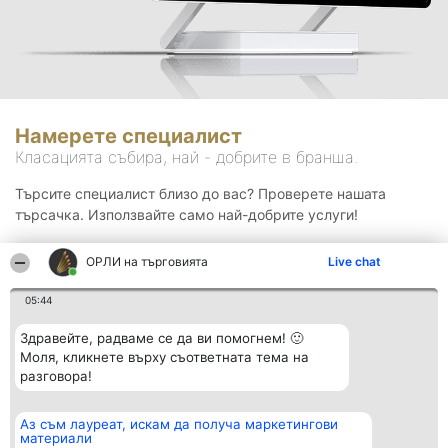
Намерете специалист
Класацията събира, най - добрите в бранша.
Търсите специалист близо до вас? Проверете нашата
търсачка. Използвайте само най-добрите услуги!
ОРЛИ на търговията
Live chat
Търсене
05:44
Здравейте, радваме се да ви помогнем! 🙂
Моля, кликнете върху съответната тема на
разговора!
Аз съм лауреат, искам да получа маркетингови
Организатор на
Класация
Контакти
материали
класиране
Победители
Контакти