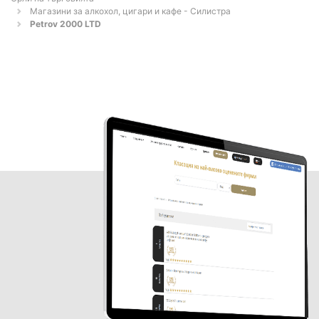
Магазини за алкохол, цигари и кафе - Силистра
Petrov 2000 LTD