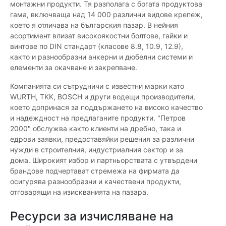
монтажни продукти. Тя разполага с богата продуктова
гама, включваща над 14 000 различни видове крепеж,
което я отличава на българския пазар. В нейния
асортимент влизат високоякостни болтове, гайки и
винтове по DIN стандарт (класове 8.8, 10.9, 12.9),
както и разнообразни анкерни и дюбелни системи и
елементи за окачване и закрепване.
Компанията си сътрудничи с известни марки като
WURTH, TKK, BOSCH и други водещи производители,
което допринася за поддържането на високо качество
и надеждност на предлаганите продукти. "Петров
2000" обслужва както клиенти на дребно, така и
едрови заявки, предоставяйки решения за различни
нужди в строителния, индустриалния сектор и за
дома. Широкият избор и партньорствата с утвърдени
брандове подчертават стремежа на фирмата да
осигурява разнообразни и качествени продукти,
отговарящи на изискванията на пазара.
Ресурси за изчисляване на