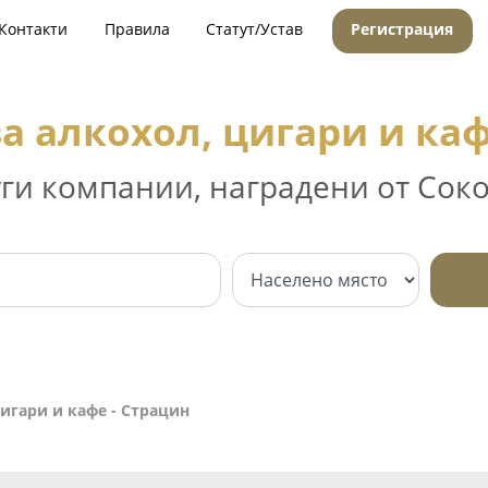
Контакти
Правила
Статут/Устав
Регистрация
а алкохол, цигари и каф
уги компании, наградени от Соко
игари и кафе - Страцин