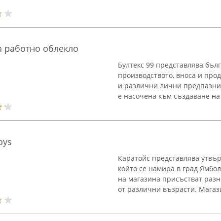
а работно облекло
Бултекс 99 представлява бълг
производството, вноса и про
и различни лични предпазни 
е насочена към създаване на 
oys
Каратойс представлява утвърд
който се намира в град Ямбол 
на магазина присъстват разн
от различни възрасти. Магази