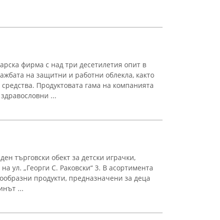
арска фирма с над три десетилетия опит в
дажбата на защитни и работни облекла, както
средства. Продуктовата гама на компанията
здравословни ...
ен търговски обект за детски играчки,
на ул. „Георги С. Раковски“ 3. В асортимента
ообразни продукти, предназначени за деца
нът ...