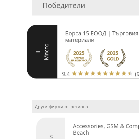
Победители
Борса 15 ЕООД | Търговия
материали
Място
I
9.4
(
Други фирми от региона
Accessories, GSM & Comp
Beach