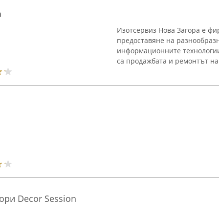
а
Изотсервиз Нова Загора е фир
предоставяне на разнообразн
информационните технологии
са продажбата и ремонтът на 
ори Decor Session