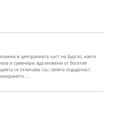
ложена в централната част на Бургас, която
екла и сувенири, вдъхновени от богатия
цията се отличава със своята отдаденост
изирането ...