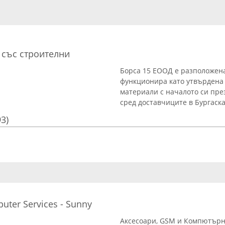
 със строителни
Борса 15 ЕООД е разположена
функционира като утвърдена 
материали с началото си пре
сред доставчиците в Бургаска
93)
uter Services - Sunny
Аксесоари, GSM и Компютърни