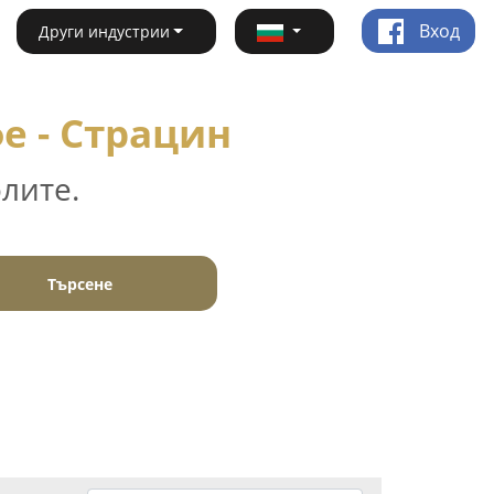
Вход
Други индустрии
е - Страцин
лите.
Търсене