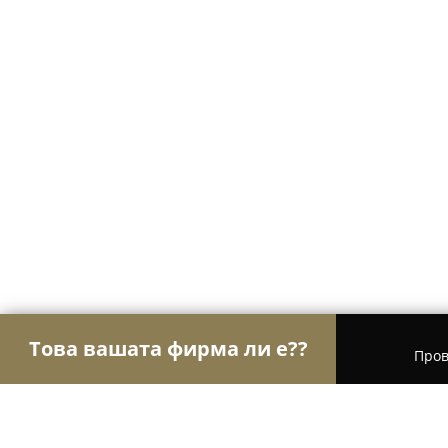
Това вашата фирма ли е??
Пров
Орли на търговията
Магазини за алкохол, ци