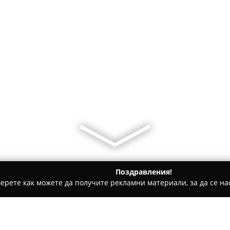
Поздравления!
ерете как можете да получите рекламни материали, за да се нас
гари и кафе - Несебър
Gravirano Explore