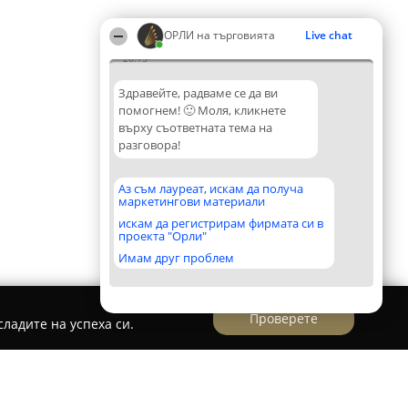
ОРЛИ на търговията
Live chat
20:15
Здравейте, радваме се да ви
помогнем! 🙂 Моля, кликнете
върху съответната тема на
разговора!
Аз съм лауреат, искам да получа
маркетингови материали
искам да регистрирам фирмата си в
проекта "Орли"
Имам друг проблем
Проверете
ладите на успеха си.