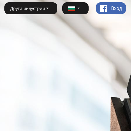
Вход
Други индустрии