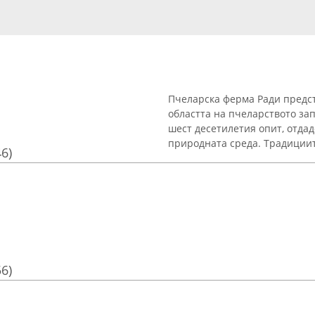
Пчеларска ферма Ради предс
областта на пчеларството зап
шест десетилетия опит, отда
природната среда. Традициите
46)
56)