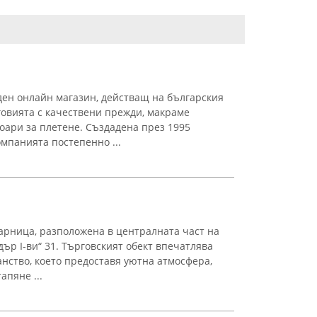
ен онлайн магазин, действащ на българския
овията с качествени прежди, макраме
оари за плетене. Създадена през 1995
омпанията постепенно ...
арница, разположена в централната част на
дър I-ви“ 31. Търговският обект впечатлява
анство, което предоставя уютна атмосфера,
апяне ...