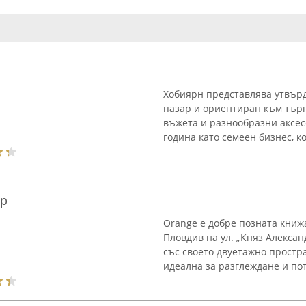
Хобиярн представлява утвърд
пазар и ориентиран към търг
въжета и разнообразни аксес
година като семеен бизнес, к
ър
Orange е добре позната книж
Пловдив на ул. „Княз Алексан
със своето двуетажно простр
идеална за разглеждане и пот