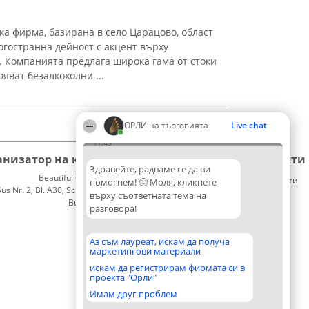
а фирма, базирана в село Царацово, област
огостранна дейност с акцент върху
. Компанията предлага широка гама от стоки
ояват безалкохолни ...
ОРЛИ на търговията
Live chat
11:45
анизатор на класиране
Класация
Контакти
Здравейте, радваме се да ви
Beautiful Company S.R.L.
Победители
Контакти
помогнем! 🙂 Моля, кликнете
 Nr. 2, Bl. A30, Sc. A, Et. 4, Ap. 13
Списък
върху съответната тема на
București 53-238
на
разговора!
CUI 36737675
всички
победители
Правила
Аз съм лауреат, искам да получа
маркетингови материали
Статут/
Устав
искам да регистрирам фирмата си в
проекта "Орли"
Политика
за
Имам друг проблем
поверителност