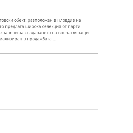
говски обект, разположен в Пловдив на
йто предлага широка селекция от парти
азначени за създаването на впечатляващи
иализиран в продажбата ...