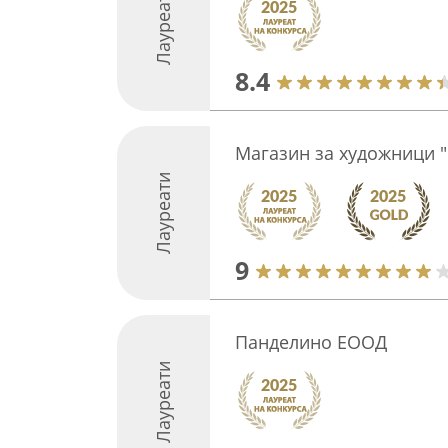
Лауреати
8.4
Магазин за художници "
Лауреати
9
Панделино ЕООД
Лауреати