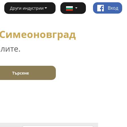
Вход
Други индустрии
- Симеоновград
лите.
Търсене