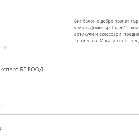
Биг балон е добре познат тър
улица „Димитър Талев“ 2, ко
артикули и аксесоари, предн
тържества. Магазинът е спец
Експерт БГ ЕООД
а