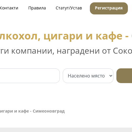
Контакти
Правила
Статут/Устав
Регистрация
лкохол, цигари и кафе 
уги компании, наградени от Соко
цигари и кафе - Симеоновград