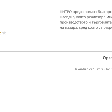
ЦИТРО представлява българск
Пловдив, която реализира мн
производството и търговията
на пазара, сред които се откр
Орг
BulevardulAleea Timișul De Sus