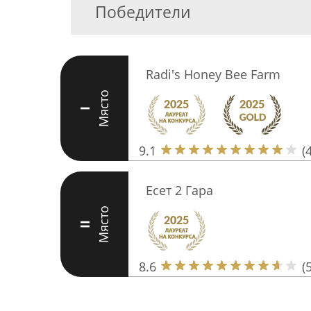
Победители
Radi's Honey Bee Farm
Място
I
9.1
(
Есет 2 Гара
Място
II
8.6
(