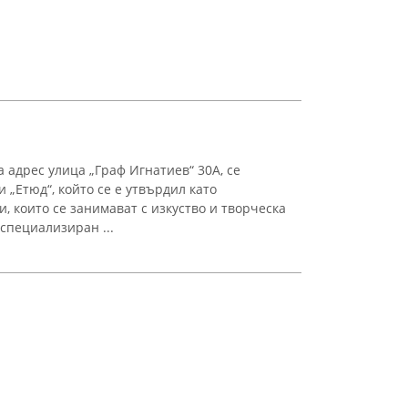
а адрес улица „Граф Игнатиев“ 30А, се
„Етюд“, който се е утвърдил като
, които се занимават с изкуство и творческа
 специализиран ...