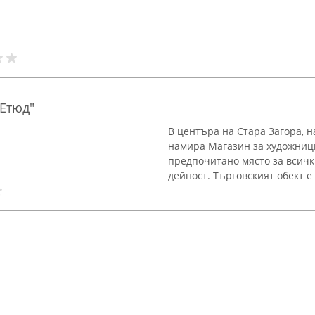
Етюд"
В центъра на Стара Загора, н
намира Магазин за художници 
предпочитано място за всички
дейност. Търговският обект е