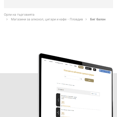
Орли на търговията
Магазини за алкохол, цигари и кафе - Пловдив
Биг балон