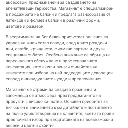
аксесоари, предназначени за създаването на
впечатляващи тържества. Магазинът е специализиран
в продажбата на балони и предлага разнообразие от
латексови и фолиеви балони в различни форми,
цветове и размери.
В асортимента на Биг балон присъстват решения за
украса на множество поводи, сред които рождени
дни, сватби, кръщенета, фирмени партита и други
специални събития. Особено внимание се обръща на
персоналното обслужване и професионалната
консултация, като екипът винаги съдейства на
клиентите при избора на най-подходящите декорации
според индивидуалните нужди и предпочитания.
Магазинът се стреми да създава празнична и
запомняща се атмосфера чрез предлагането на
продукти с високо качество. Основен приоритет за
Биг балон е вниманието към детайлите и постигането
на пълно удовлетворение на клиентите, което го прави
предпочитан избор при подготовката на всевъзможни
весели и цветни събития.