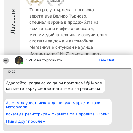
Тъндър е утвърдена търговска
Лауреати
верига във Велико Търново,
специализирана в продажбата на
компютърни и офис аксесоари,
мултимедийна техника и озвучителни
системи за дома и автомобила.
Магазинът е ситуиран на улица
„Магистрална“ № 21 и се отличава ...
ОРЛИ на търговията
Live chat
8.8
10:02
Здравейте, радваме се да ви помогнем! 🙂 Моля,
Организатор на
Класация
Контакти
кликнете върху съответната тема на разговора!
класиране
Победители
Контакти
Beautiful Company S.R.L.
Списък на
BulevardulAleea Timișul De
всички
Аз съм лауреат, искам да получа маркетингови
Sus Nr. 2, Bl. A30, Sc. A, Et.
победители
материали
4, Ap. 13
Правила
București 53-238
Статут/Устав
искам да регистрирам фирмата си в проекта "Орли"
CUI 36737675
Политика за
Имам друг проблем
поверителност