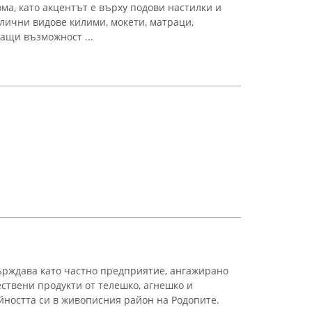
ма, като акцентът е върху подови настилки и
лични видове килими, мокети, матраци,
ащи възможност ...
ърждава като частно предприятие, ангажирано
ествени продукти от телешко, агнешко и
йността си в живописния район на Родопите.