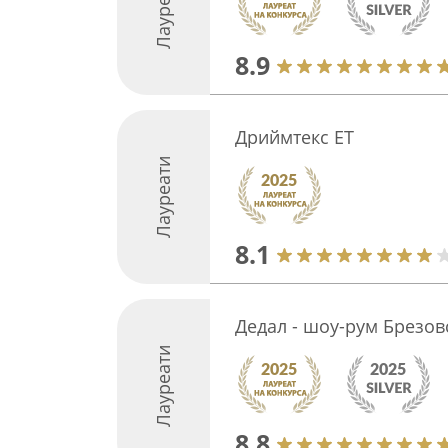
Лауреати
8.9
Дриймтекс ЕТ
Лауреати
8.1
Дедал - шоу-рум Брезов
Лауреати
8.8