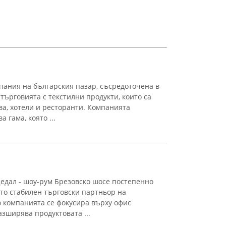
пания на българския пазар, съсредоточена в
търговията с текстилни продукти, които са
а, хотели и ресторанти. Компанията
 гама, която ...
Дедал - шоу-рум Брезовско шосе постепенно
то стабилен търговски партньор на
о компанията се фокусира върху офис
азширява продуктовата ...