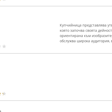
Купчийница представлява утв
която започва своята дейност
ориентирана към изобразите
обслужва широка аудитория, 
а