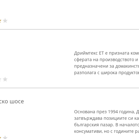
Дриймтекс ЕТ е призната ком
сферата на производството и 
предназначени за домакинств
разполага с широка продуктова
ско шосе
Основана през 1994 година, 
затвърждава позициите си ка
българския пазар. В началот
консумативи, но с годините р