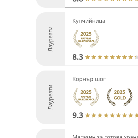
Купчийница
Лауреати
8.3
Корнър шоп
Лауреати
9.3
Магазин за готова хран