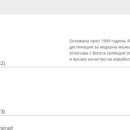
Основана през 1999 година, R
дестинация за модерна мъжка
отличава с богата селекция о
и високо качество на изработка
32)
73)
ngrad