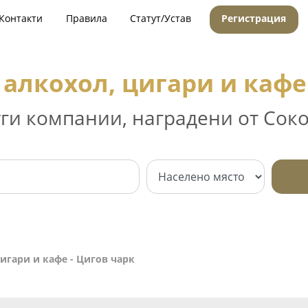
Контакти
Правила
Статут/Устав
Регистрация
алкохол, цигари и кафе
уги компании, наградени от Соко
игари и кафе - Цигов чарк