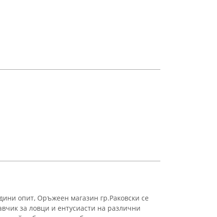
одини опит, Оръжеен магазин гр.Раковски се
авчик за ловци и ентусиасти на различни