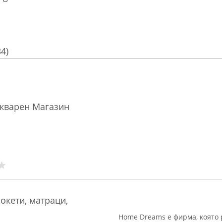
34)
икварен Магазин
окети, матраци,
Home Dreams e фирма, която р