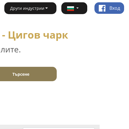
Вход
Други индустрии
 - Цигов чарк
лите.
Търсене