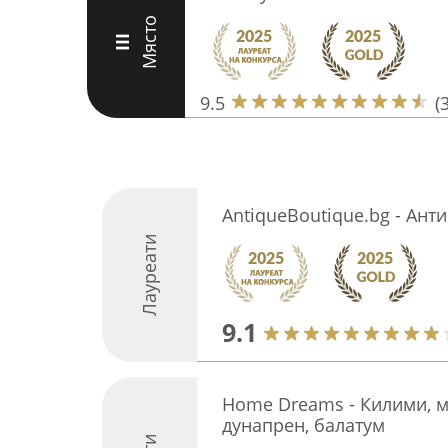
Място
III
9.5
(
AntiqueBoutique.bg - Ант
Лауреати
9.1
Home Dreams - Килими, м
дунапрен, балатум