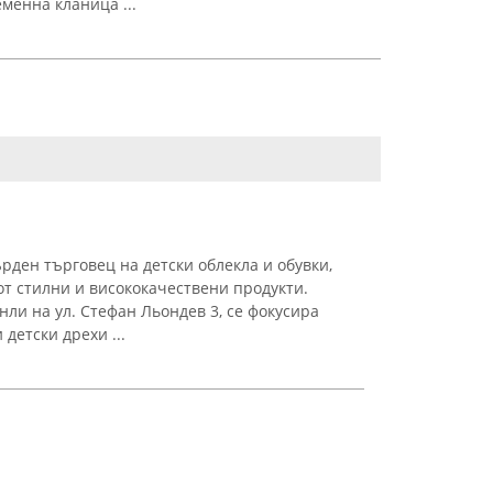
менна кланица ...
рден търговец на детски облекла и обувки,
т стилни и висококачествени продукти.
ли на ул. Стефан Льондев 3, се фокусира
детски дрехи ...