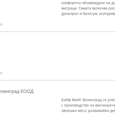
комфортно обзавеждане на до
матраци. Гамата включва раз
дунапрен и балатум, осигуряв
елинград ЕООД
Бийф Мийт Велинград се утв
с производство на висококач
овнешко месо, развивайки де