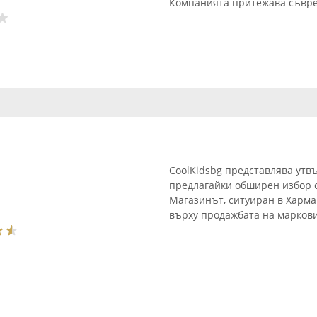
Компанията притежава съвре
CoolKidsbg представлява утвъ
предлагайки обширен избор о
Магазинът, ситуиран в Харман
върху продажбата на маркови 