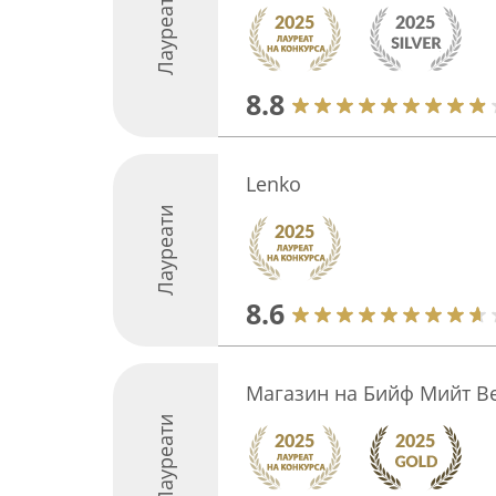
Лауреати
8.8
Lenko
Лауреати
8.6
Магазин на Бийф Мийт В
Лауреати