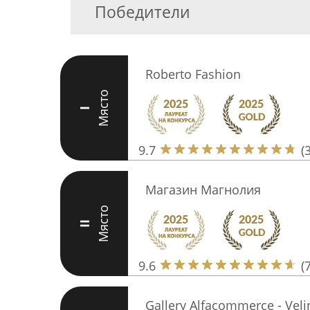
Победители
Roberto Fashion
Място
I
9.7
(
Магазин Магнолия
Място
II
9.6
(
Gallery Alfacommerce - Veli