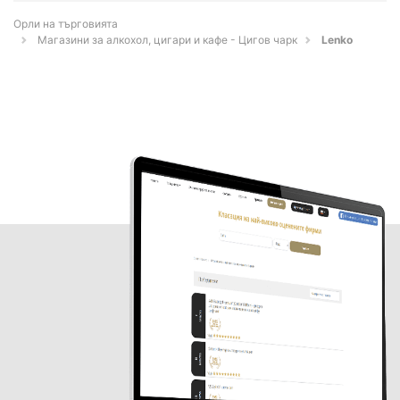
Орли на търговията
Магазини за алкохол, цигари и кафе - Цигов чарк
Lenko