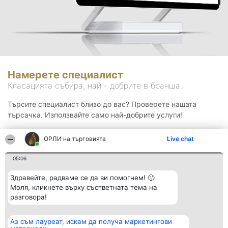
Намерете специалист
Класацията събира, най - добрите в бранша.
Търсите специалист близо до вас? Проверете нашата
търсачка. Използвайте само най-добрите услуги!
ОРЛИ на търговията
Live chat
Търсене
05:06
Здравейте, радваме се да ви помогнем! 🙂
Моля, кликнете върху съответната тема на
разговора!
Аз съм лауреат, искам да получа маркетингови
Организатор на
Класация
Контакти