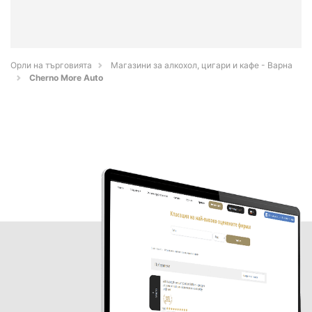
Орли на търговията
Магазини за алкохол, цигари и кафе - Варна
Cherno More Auto