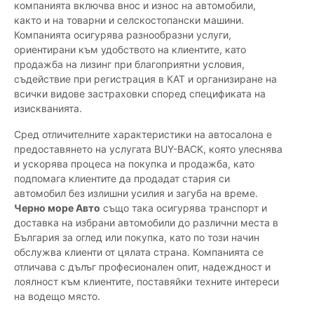
компанията включва внос и износ на автомобили,
както и на товарни и селскостопански машини.
Компанията осигурява разнообразни услуги,
ориентирани към удобството на клиентите, като
продажба на лизинг при благоприятни условия,
съдействие при регистрация в КАТ и организиране на
всички видове застраховки според спецификата на
изискванията.
Сред отличителните характеристики на автосалона е
предоставянето на услугата BUY-BACK, която улеснява
и ускорява процеса на покупка и продажба, като
подпомага клиентите да продадат стария си
автомобил без излишни усилия и загуба на време.
Черно море Авто
също така осигурява транспорт и
доставка на избрани автомобили до различни места в
България за оглед или покупка, като по този начин
обслужва клиенти от цялата страна. Компанията се
отличава с дълъг професионален опит, надеждност и
лоялност към клиентите, поставяйки техните интереси
на водещо място.