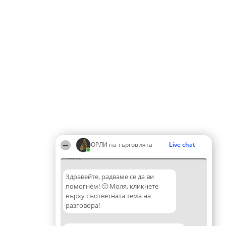
ОРЛИ на търговията
Live chat
04:26
Здравейте, радваме се да ви
помогнем! 🙂 Моля, кликнете
върху съответната тема на
разговора!