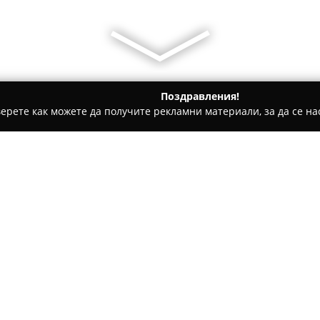
Поздравления!
ерете как можете да получите рекламни материали, за да се нас
гари и кафе - София
Автокъща "Кентавър Авто"
Относно компанията:
Кентавър Авто
е водеща авт
употребявани автомобили в 
търговията с широка селекци
върху предлагането на наде
изисквания. Натрупаният опи