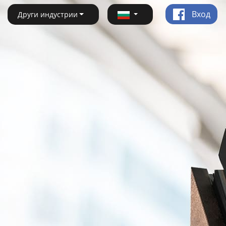
Вход
Други индустрии