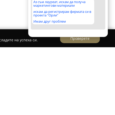
Аз съм лауреат, искам да получа
маркетингови материали
искам да регистрирам фирмата си в
проекта "Орли"
Имам друг проблем
Проверете
ладите на успеха си.
окъща, позиционирана на пазара за
София. Фирмата е специализирана в
я от проверени превозни средства, с фокус
ждни решения за различни клиентски
т в бранша позволява на компанията да