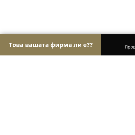
Това вашата фирма ли е??
Пров
Орли на търговията
Магазини за алкохол, ци
Автокъща "Кентавър Авто"
8.6
(2272)