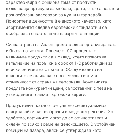
характеризира с обширна гама от продукти,
включваща артикули за мебели, врати, стъкла, както и
разнообразни аксесоари за кухни и гардероби.
Приоритет в дейността й е високото качество, като
асортиментът следва европейски стандарти и се
съобразява с настоящите пазарни тенденции.
Силна страна на Авлон представлява организираната
и бърза логистика. Повече от 90 процента от
наличните продукти са в склад, което позволява
изпълнение на поръчки в срок от 1-2 работни дни за
всички региони на страната. Обслужването на
клиентите се отличава с професионализъм и
отзивчивост от страна на персонала. Компанията
предлага конкурентни цени, съпоставими с тези на
утвърдените големи търговски вериги.
Продуктовият каталог регулярно се актуализира,
осигурявайки разнообразни и модерни решения. За
удобство, поръчките могат да се осъществяват и
онлайн по всяко време на денонощието. С устойчиви
позиции на пазара, Авлон се утвърждава като