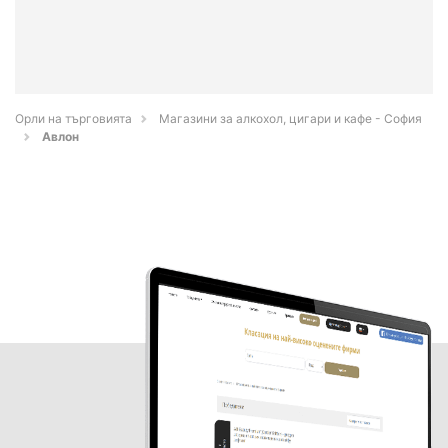
Орли на търговията
Магазини за алкохол, цигари и кафе - София
Авлон