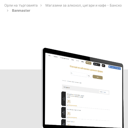
Орли на търговията
Магазини за алкохол, цигари и кафе - Банско
Banmaster