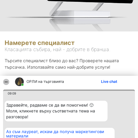
Намерете специалист
Класацията събира, най - добрите в бранша.
Търсите специалист близо до вас? Проверете нашата
търсачка. Използвайте само най-добрите услуги!
ОРЛИ на търговията
Live chat
Търсене
09:09
Здравейте, радваме се да ви помогнем! 🙂
Моля, кликнете върху съответната тема на
разговора!
Аз съм лауреат, искам да получа маркетингови
Организатор на
Класация
Контакти
материали
класиране
Победители
Контакти