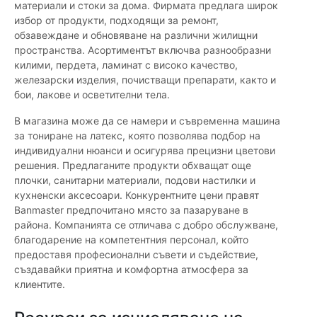
материали и стоки за дома. Фирмата предлага широк
избор от продукти, подходящи за ремонт,
обзавеждане и обновяване на различни жилищни
пространства. Асортиментът включва разнообразни
килими, пердета, ламинат с високо качество,
железарски изделия, почистващи препарати, както и
бои, лакове и осветителни тела.
В магазина може да се намери и съвременна машина
за тониране на латекс, която позволява подбор на
индивидуални нюанси и осигурява прецизни цветови
решения. Предлаганите продукти обхващат още
плочки, санитарни материали, подови настилки и
кухненски аксесоари. Конкурентните цени правят
Banmaster предпочитано място за пазаруване в
района. Компанията се отличава с добро обслужване,
благодарение на компетентния персонал, който
предоставя професионални съвети и съдействие,
създавайки приятна и комфортна атмосфера за
клиентите.