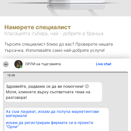
Намерете специалист
Класацията събира, най - добрите в бранша.
Търсите специалист близо до вас? Проверете нашата
търсачка. Използвайте само най-добрите услуги!
ОРЛИ на търговията
Live chat
Търсене
18:48
Здравейте, радваме се да ви помогнем! 🙂
Моля, кликнете върху съответната тема на
разговора!
Аз съм лауреат, искам да получа маркетингови
Организатор на
Класация
Контакти
материали
класиране
Победители
Контакти
Beautiful Company S.R.L.
Списък на
искам да регистрирам фирмата си в проекта
BulevardulAleea Timișul De
всички
"Орли"
Sus Nr. 2, Bl. A30, Sc. A, Et.
победители