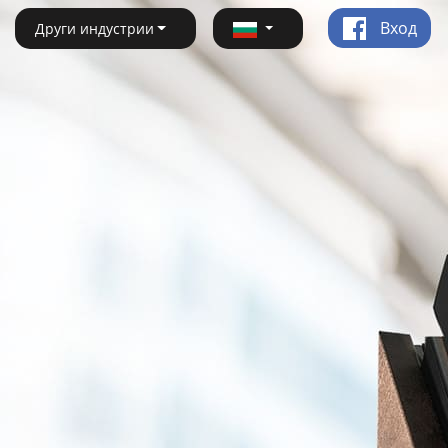
Вход
Други индустрии