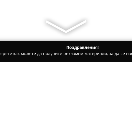
Поздравления!
ерете как можете да получите рекламни материали, за да се нас
гари и кафе - София
Top Home
Относно компанията:
Top Home
е разположена в це
номер 83 и предоставя широка
утвърдила като предпочитано