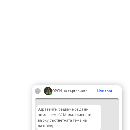
ОРЛИ на търговията
Live chat
18:22
Здравейте, радваме се да ви
помогнем! 🙂 Моля, кликнете
върху съответната тема на
разговора!