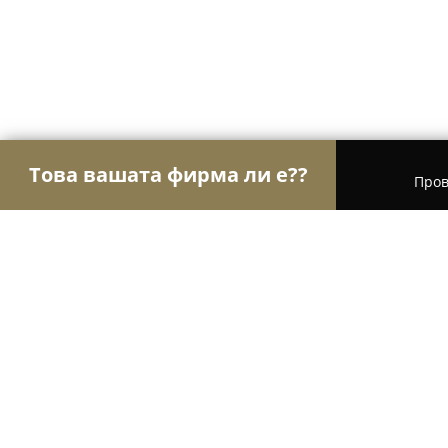
Това вашата фирма ли е??
Пров
Орли на търговията
Магазини за алкохол, ци
Top Home