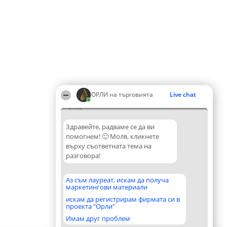
ОРЛИ на търговията
Live chat
01:02
Здравейте, радваме се да ви
помогнем! 🙂 Моля, кликнете
върху съответната тема на
разговора!
Аз съм лауреат, искам да получа
маркетингови материали
искам да регистрирам фирмата си в
проекта "Орли"
Имам друг проблем