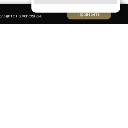
Проверете
ладите на успеха си.
 на Дамско бельо и Бански костюми
водещ български производител, който се е
на дамско бельо, бодита и бански костюми.
ит в бранша и се е утвърдила като символ на
дустрия. От основаването на собствения си
панията непрестанно работи върху
ия, като въвежда съвременни технологии и
 на качеството.
o е разпознаваем с прецизната изработка и
лзвайки внимателно подбрани материали.