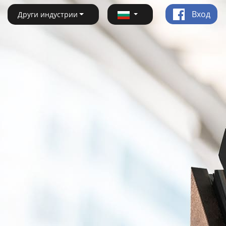
Вход
Други индустрии