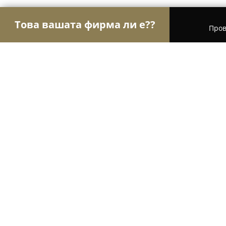
Това вашата фирма ли е??
Пров
Орли на търговията
Магазини за алкохол, циг
TIARA GALIANO - Производител на
Бански костюми
8.1
(6)
Стара Загора, ул. „Мусала“ 26
Покажи телефонния номер