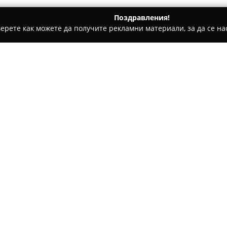
Поздравления!
ерете как можете да получите рекламни материали, за да се нас
ари и кафе - Стара Загора
TIARA GALIANO - Производител
 Дамско бельо и
Относно компанията:
Тиара Галиано
представлява 
специализирал в изработката 
Фирмата разчита на богат оп
стил и качество в модната ин
бранд през 2001 година, ком
подобряване на своите издел
модерни практики за контрол
Асортиментът на Tiara Galian
фокус върху детайлите, изпо