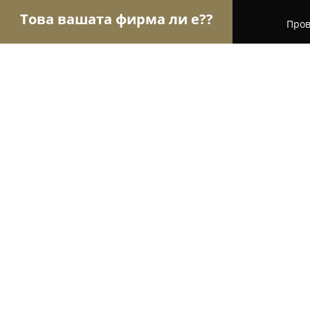
Това вашата фирма ли е??
Пров
Орли на търговията
Магазини за алкохол, ци
Surprise Me Art
9.2
(22)
Плевен, Pleven, Bulgaria
Покажи телефонния номер