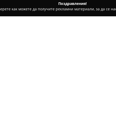
Поздравления!
ерете как можете да получите рекламни материали, за да се нас
гари и кафе - Плевен
Surprise Me Art
Относно компанията:
Surprise Me Art
представлява 
фокусирано върху създаване
рисувани и изработени пода
широка гама от персонализир
тениски, кецове, както и бути
Особено внимание се обръща 
със стремеж към индивидуалн
Фирмата се отличава със сво
възможност всяка поръчка д
желания, идеи, стилове или п