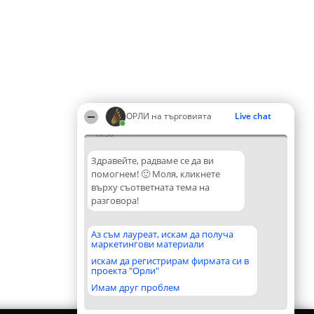
ОРЛИ на търговията
Live chat
18:38
Здравейте, радваме се да ви
помогнем! 🙂 Моля, кликнете
върху съответната тема на
разговора!
Аз съм лауреат, искам да получа
маркетингови материали
искам да регистрирам фирмата си в
проекта "Орли"
Имам друг проблем