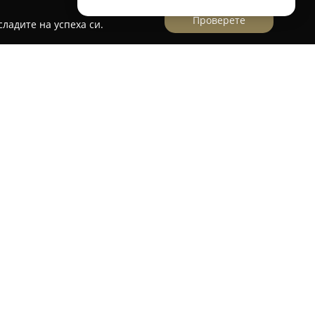
Проверете
ладите на успеха си.
българско дружество, разположено в Плевен,
то и предлагането на оригинални ръчно
ръци. Дейността на компанията включва
ани продукти като ръчно рисувани дрехи,
лки, чаши и бижута, изработени на ръка.
на детайлите, като всеки артикул е изработен
ост и вдъхновение, вложени от екипа.
я персонализиран подход, предоставяйки
а бъде адаптирана според специфичните
оводи на своите клиенти. По този начин се