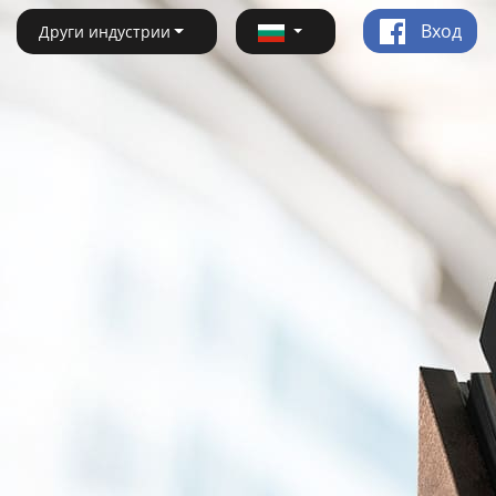
Вход
Други индустрии