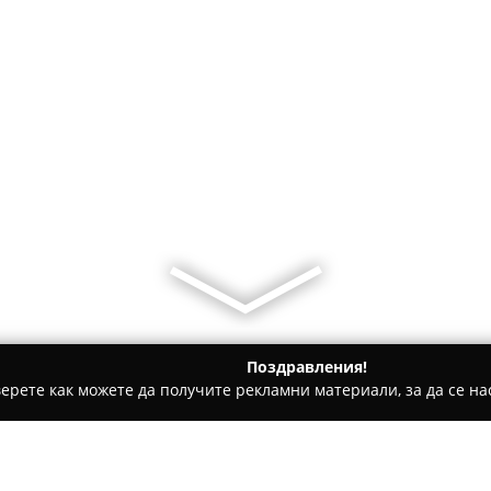
Поздравления!
ерете как можете да получите рекламни материали, за да се нас
гари и кафе - София
She