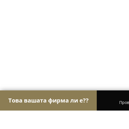
Това вашата фирма ли е??
Пров
Орли на търговията
Магазини за алкохол, ци