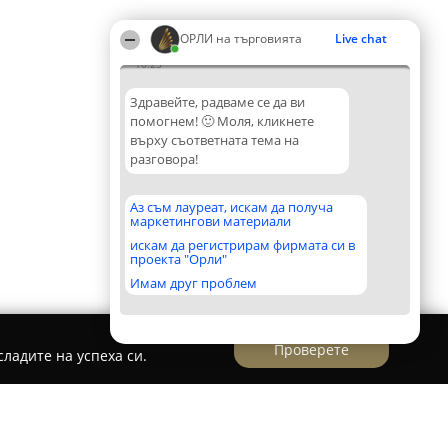
ОРЛИ на търговията
Live chat
16:23
Здравейте, радваме се да ви
помогнем! 🙂 Моля, кликнете
върху съответната тема на
разговора!
Аз съм лауреат, искам да получа
маркетингови материали
искам да регистрирам фирмата си в
проекта "Орли"
Имам друг проблем
Проверете
ладите на успеха си.