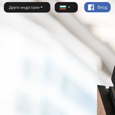
Вход
Други индустрии