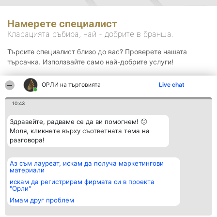
Намерете специалист
Класацията събира, най - добрите в бранша.
Търсите специалист близо до вас? Проверете нашата
търсачка. Използвайте само най-добрите услуги!
ОРЛИ на търговията
Live chat
Търсене
10:43
Здравейте, радваме се да ви помогнем! 🙂
Моля, кликнете върху съответната тема на
разговора!
Аз съм лауреат, искам да получа маркетингови
Организатор на
Класация
Контакти
материали
класиране
Победители
Контакти
Beautiful Company S.R.L.
Списък на
искам да регистрирам фирмата си в проекта
BulevardulAleea Timișul De
всички
"Орли"
Sus Nr. 2, Bl. A30, Sc. A, Et.
победители
Имам друг проблем
4, Ap. 13
Правила
București 53-238
Статут/Устав
CUI 36737675
Политика за