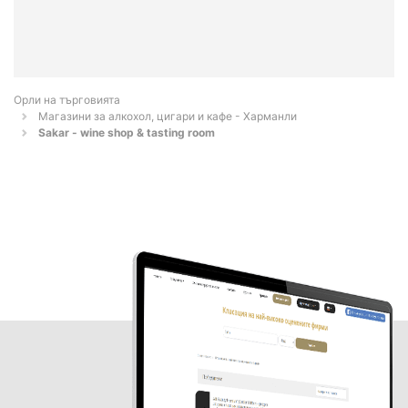
Орли на търговията
Магазини за алкохол, цигари и кафе - Харманли
Sakar - wine shop & tasting room