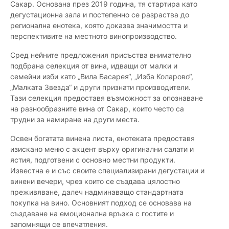
Сакар. Основана през 2019 година, тя стартира като
дегустационна зала и постепенно се разраства до
регионална енотека, която доказва значимостта и
перспективите на местното винопроизводство.
Сред нейните предложения присъства внимателно
подбрана селекция от вина, идващи от малки и
семейни изби като „Вила Басарея“, „Изба Коларово“,
„Малката Звезда“ и други признати производители.
Тази селекция предоставя възможност за опознаване
на разнообразните вина от Сакар, които често са
трудни за намиране на други места.
Освен богатата винена листа, енотеката предоставя
изискано меню с акцент върху оригинални салати и
ястия, подготвени с основно местни продукти.
Известна е и със своите специализирани дегустации и
винени вечери, чрез които се създава цялостно
преживяване, далеч надминаващо стандартната
покупка на вино. Основният подход се основава на
създаване на емоционална връзка с гостите и
запомнящи се впечатления.