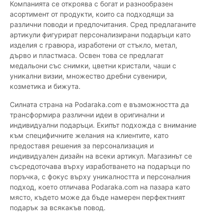
Компанията се откроява с богат и разнообразен
асортимент от продукти, които са подходящи за
различни поводи и предпочитания. Сред предлаганите
артикули фигурират персонализирани подаръци като
изделия с гравюра, изработени от стъкло, метал,
дърво и пластмаса. Освен това се предлагат
медальони със снимки, цветни кристали, чаши с
уникални визии, множество дребни сувенири,
козметика и бижута.
Силната страна на Podaraka.com е възможността да
трансформира различни идеи в оригинални и
индивидуални подаръци. Екипът подхожда с внимание
към специфичните желания на клиентите, като
предоставя решения за персонализация и
индивидуален дизайн на всеки артикул. Магазинът се
съсредоточава върху изработването на подаръци по
поръчка, с фокус върху уникалността и персоналния
подход, което отличава Podaraka.com на пазара като
място, където може да бъде намерен перфектният
подарък за всякакъв повод.