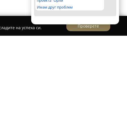
проекта "Орли"
Имам друг проблем
Проверете
ладите на успеха си.
дена компания от Велико Търново, която се
търговия на персонализирани и тематични
ето се отличава с иновативен подход и
ествени продукти, които подхождат на различни
вните артикули са пиняти с разнообразни
ксесоари за парти, които включват балони,
 персонализирани предмети.