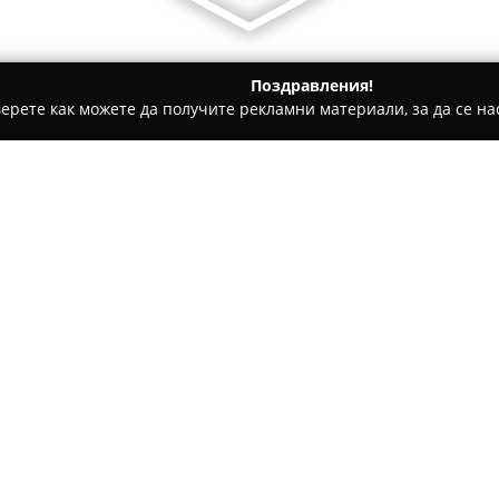
Поздравления!
ерете как можете да получите рекламни материали, за да се нас
гари и кафе - Велико Търново
Pinata.bg
Относно компанията:
Pinata.bg
представлява утвър
занимава с производство и 
парти аксесоари. Предприяти
предлага голям избор от кач
празнични поводи. Сред осно
дизайни, както и множество а
банери, тематични украси и