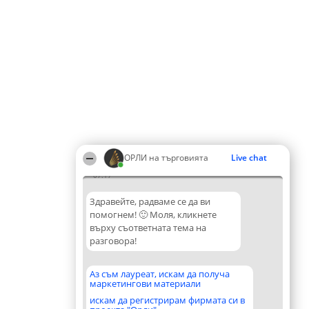
ОРЛИ на търговията
Live chat
07:17
Здравейте, радваме се да ви
помогнем! 🙂 Моля, кликнете
върху съответната тема на
разговора!
Аз съм лауреат, искам да получа
маркетингови материали
искам да регистрирам фирмата си в