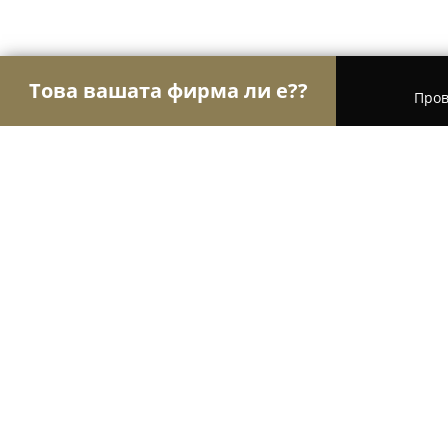
Това вашата фирма ли е??
Пров
Орли на търговията
Магазини за алкохол, ци
Pinata.bg
9.4
(73)
Велико Търново, Veliko Tarnovo