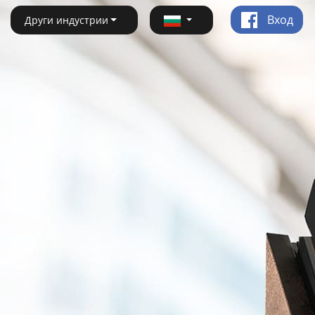
Вход
Други индустрии