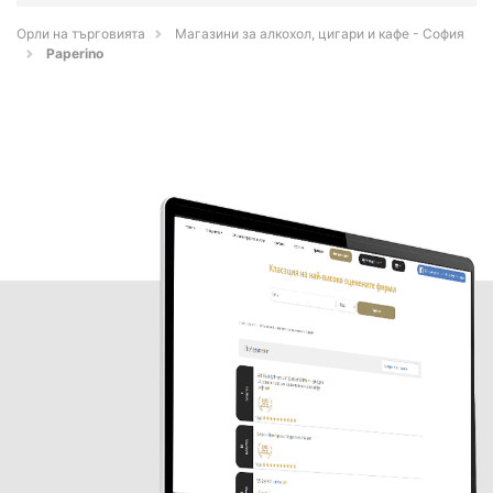
Орли на търговията
Магазини за алкохол, цигари и кафе - София
Paperino