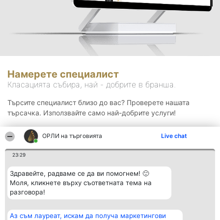
Намерете специалист
Класацията събира, най - добрите в бранша.
Търсите специалист близо до вас? Проверете нашата
търсачка. Използвайте само най-добрите услуги!
ОРЛИ на търговията
Live chat
Търсене
23:29
Здравейте, радваме се да ви помогнем! 🙂
Моля, кликнете върху съответната тема на
разговора!
Аз съм лауреат, искам да получа маркетингови
Организатор на
Класация
Контакти