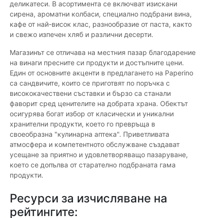
деликатеси. В асортимента се включват изискани
сирена, ароматни колбаси, специално подбрани вина,
кафе от най-висок клас, разнообразие от паста, както
и свежо изпечен хляб и различни десерти.
Магазинът се отличава на местния пазар благодарение
на винаги пресните си продукти и достъпните цени.
Един от основните акценти в предлагането на Paperino
са сандвичите, които се приготвят по поръчка с
висококачествени съставки и бързо са станали
фаворит сред ценителите на добрата храна. Обектът
осигурява богат избор от класически и уникални
хранителни продукти, което го превръща в
своеобразна "кулинарна аптека". Приветливата
атмосфера и компетентното обслужване създават
усещане за приятно и удовлетворяващо пазаруване,
което се допълва от старателно подбраната гама
продукти.
Ресурси за изчисляване на
рейтингите: