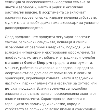
селекция от висококачествени сортови семена за
цветя и зеленчуци, както и редки и екзотични
растителни видове. В асортимента се включват
различни торове, специализирани почвени субстрати,
мулч и цялата необходима гама аксесоари за успешно
разсадопроизводство.
Сред предлаганите продукти фигурират различни
саксии, балконски сандъчета, кошници и кашпи,
изработени от различни материали, подходящи за
всякакви интериорни и екстериорни оформления. За
професионалистите и любителите градинари,
онлайн
магазинът GardenShop.pro
предлага инструменти,
машини, работна екипировка и предпазни средства.
Асортиментът се допълва от полиетилен и ленти за
оранжерии, укрепващи колчета, както и градински
настилки, паркинг елементи и настилки за фитнес или
детски площадки. Всички артикули са подробно
описани и са съпътствани с професионални съвети от
опитни специалисти. Характерна за магазина е
гаранцията за произход и качество, наред с
удобството за поръчки по всяко време и конкурентни