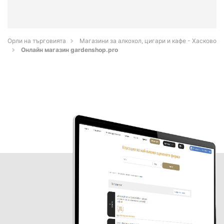
Орли на търговията
Магазини за алкохол, цигари и кафе - Хасково
Oнлайн магазин gardenshop.pro