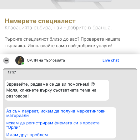
Намерете специалист
Класацията събира, най - добрите в бранша.
Търсите специалист близо до вас? Проверете нашата
търсачка. Използвайте само най-добрите услуги!
ОРЛИ на търговията
Live chat
Търсене
12:57
Здравейте, радваме се да ви помогнем! 🙂
Моля, кликнете върху съответната тема на
разговора!
Аз съм лауреат, искам да получа маркетингови
Организатор на
Класация
Контакти
материали
класиране
Победители
Контакти
Beautiful Company S.R.L.
Списък на
искам да регистрирам фирмата си в проекта
BulevardulAleea Timișul De
всички
"Орли"
Sus Nr. 2, Bl. A30, Sc. A, Et.
победители
Имам друг проблем
4, Ap. 13
Правила
București 53-238
Статут/Устав