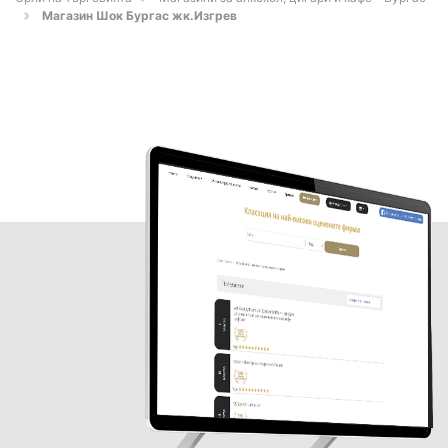
Магазин Шок Бургас жк.Изгрев