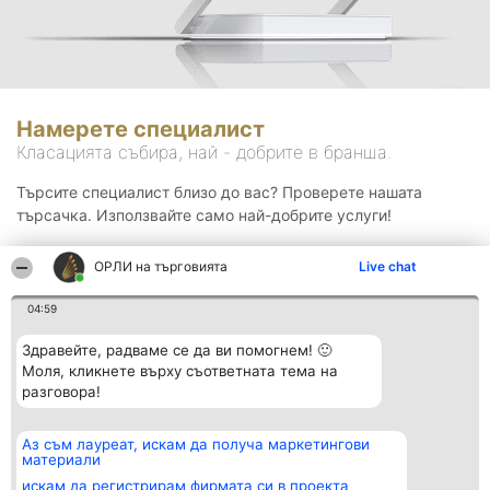
Намерете специалист
Класацията събира, най - добрите в бранша.
Търсите специалист близо до вас? Проверете нашата
търсачка. Използвайте само най-добрите услуги!
ОРЛИ на търговията
Live chat
Търсене
04:59
Здравейте, радваме се да ви помогнем! 🙂
Моля, кликнете върху съответната тема на
разговора!
Аз съм лауреат, искам да получа маркетингови
Организатор на
Класация
Контакти
материали
класиране
Победители
Контакти
Beautiful Company S.R.L.
Списък на
искам да регистрирам фирмата си в проекта