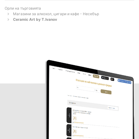
Орли на търговията
Магазини за алкохол, цигари и кафе - Несебър
Ceramic Art by T.Ivanov