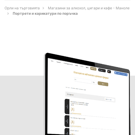
Орли на търговията
Магазини за алкохол, цигари и кафе - Маноле
Портрети и карикатури по поръчка