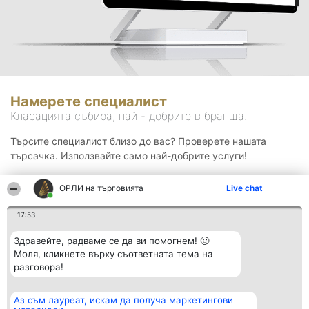
Намерете специалист
Класацията събира, най - добрите в бранша.
Търсите специалист близо до вас? Проверете нашата
търсачка. Използвайте само най-добрите услуги!
ОРЛИ на търговията
Live chat
Търсене
17:53
Здравейте, радваме се да ви помогнем! 🙂
Моля, кликнете върху съответната тема на
разговора!
Аз съм лауреат, искам да получа маркетингови
Организатор на
Класация
Контакти