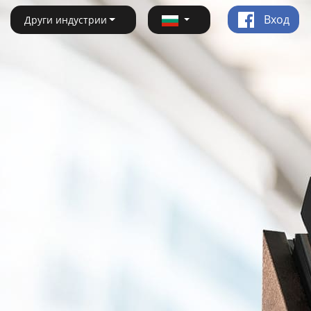
Вход
Други индустрии