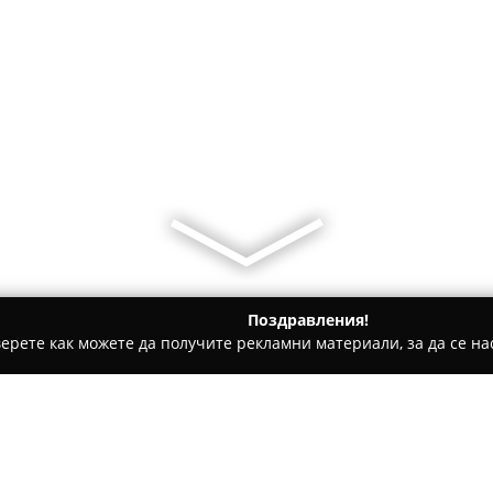
Поздравления!
ерете как можете да получите рекламни материали, за да се нас
ари и кафе - Айтос
Max Shop Second Hand