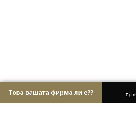
Това вашата фирма ли е??
Пров
Орли на търговията
Магазини за алкохол, циг