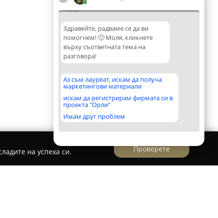
13:56
Здравейте, радваме се да ви
помогнем! 🙂 Моля, кликнете
върху съответната тема на
разговора!
Аз съм лауреат, искам да получа
маркетингови материали
искам да регистрирам фирмата си в
проекта "Орли"
Имам друг проблем
Проверете
ладите на успеха си.