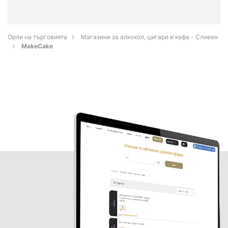
Орли на търговията
Магазини за алкохол, цигари и кафе - Сливен
MakeCake