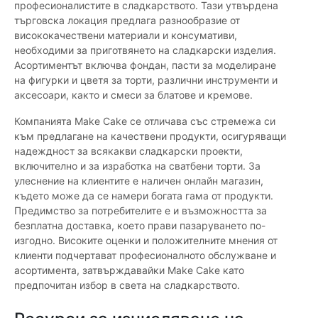
професионалистите в сладкарството. Тази утвърдена
търговска локация предлага разнообразие от
висококачествени материали и консумативи,
необходими за приготвянето на сладкарски изделия.
Асортиментът включва фондан, пасти за моделиране
на фигурки и цветя за торти, различни инструменти и
аксесоари, както и смеси за блатове и кремове.
Компанията Make Cake се отличава със стремежа си
към предлагане на качествени продукти, осигуряващи
надеждност за всякакви сладкарски проекти,
включително и за изработка на сватбени торти. За
улеснение на клиентите е наличен онлайн магазин,
където може да се намери богата гама от продукти.
Предимство за потребителите е и възможността за
безплатна доставка, което прави пазаруването по-
изгодно. Високите оценки и положителните мнения от
клиенти подчертават професионалното обслужване и
асортимента, затвърждавайки Make Cake като
предпочитан избор в света на сладкарството.