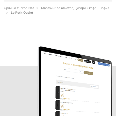
Орли на търговията
Магазини за алкохол, цигари и кафе - София
Le Petit Quché