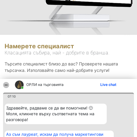
Намерете специалист
Класацията събира, най - добрите в бранша.
Търсите специалист близо до вас? Проверете нашата
търсачка. Използвайте само най-добрите услуги!
ОРЛИ на търговията
Live chat
Търсене
07:10
Здравейте, радваме се да ви помогнем! 🙂
Моля, кликнете върху съответната тема на
разговора!
Аз съм лауреат, искам да получа маркетингови
Организатор на
Класация
Контакти