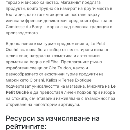
тероар и високо качество. Магазинът предлага
продукти, които трудно се намират на други места в
България, като голям акцент се поставя върху
изискани френски деликатеси, сред които фоа гра от
Comtesse du Barry – марка с над вековна традиция в
производството.
В допълнение към гурме предложенията, Le Petit
Quché включва богат избор от селектирани вина от
целия свят, натурална козметика и автентични
аромати на Acqua dell'Elba. Предлаганите ръчно
изработени свещи от Cire Trudon, както и
разнообразието от екзотични гурме продукти на
марки като Cipriani, Kalios и Terres Exotique,
подчертават уникалността на магазина. Мисията на
Le
Petit Quché
е да предоставя личен подход при избора
на стоките, съчетавайки изживяване с възможност за
откриване на неповторими артикули.
Ресурси за изчисляване на
рейтингите: