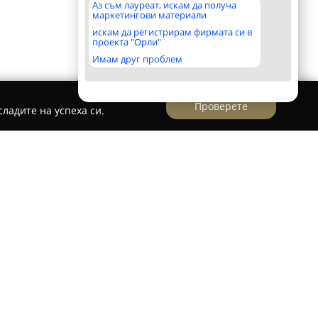
Аз съм лауреат, искам да получа
маркетингови материали
искам да регистрирам фирмата си в
проекта "Орли"
Имам друг проблем
Проверете
ладите на успеха си.
ече утвърден търговски участник, ориентиран
на висококачествен зехтин от Гърция в
мата се намира в град Димитровград, където
аслинови продукти, познати с автентичния си
езни качества.