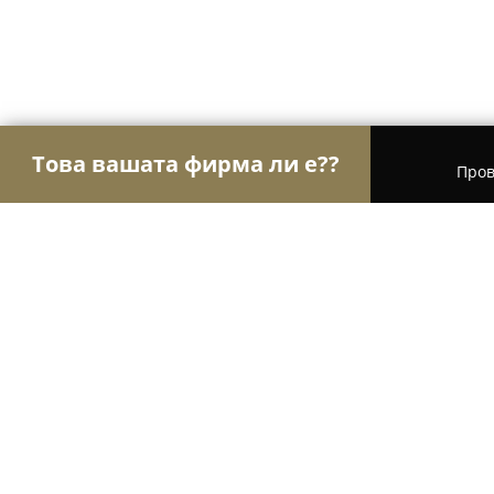
Това вашата фирма ли е??
Пров
Орли на търговията
Магазини за алкохол, ци
Kalamata olive oil LTD
8.8
(13)