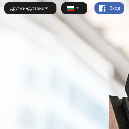
Вход
Други индустрии