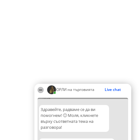
ОРЛИ на търговията
Live chat
10:32
Здравейте, радваме се да ви
помогнем! 🙂 Моля, кликнете
върху съответната тема на
разговора!