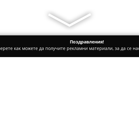
Поздравления!
ерете как можете да получите рекламни материали, за да се нас
гари и кафе - Димитровград
Kalamata olive oil LTD
Относно компанията:
Каламата Олив Ойл
ООД е в
към внос и разпространение 
България. Централата на фир
се осигуряват селектирани м
средиземноморски вкус и пол