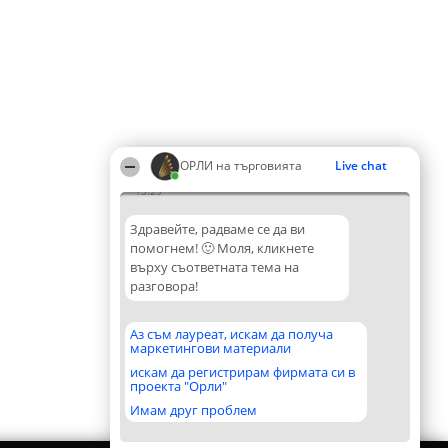
ОРЛИ на търговията
Live chat
13:29
Здравейте, радваме се да ви
помогнем! 🙂 Моля, кликнете
върху съответната тема на
разговора!
Аз съм лауреат, искам да получа
маркетингови материали
искам да регистрирам фирмата си в
проекта "Орли"
Имам друг проблем