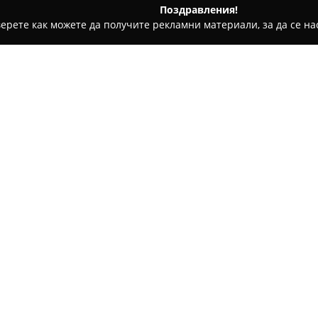
Поздравления!
ерете как можете да получите рекламни материали, за да се нас
гари и кафе - Пазарджик
IvGarden - изделия от керамика, 
глина и дърво
Относно компанията:
IvGarden
се специализира в 
изработени продукти от керам
уютната атмосфера и оригина
набляга на изцяло българскот
отличават с богатство от цве
изработка и детайлите.
Сред предложенията на IvGa
фигури, които са добре под
решения. Тези изделия се ха
условия като дъжд и слънце, 