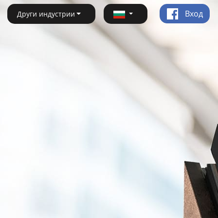
Вход
Други индустрии