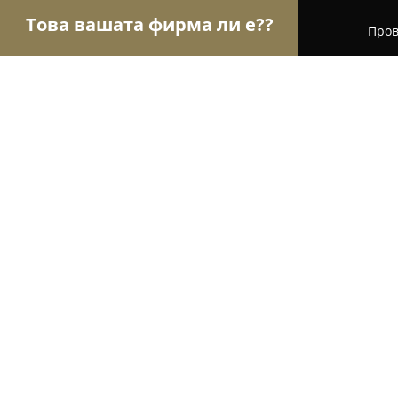
Това вашата фирма ли е??
Пров
Орли на търговията
Магазини за алкохол, ци
IvGarden - изделия от керамика, 
9.1
(54)
Звъничево, ул. 16-та
Покажи телефонния номер