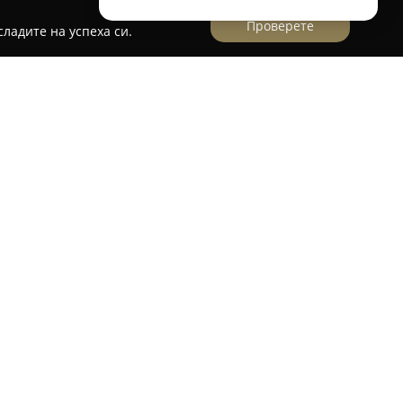
Проверете
ладите на успеха си.
глина и дърво
производството и предлагането на ръчно
ика, глина и дърво, които допринасят за
лността на домове и градини. Компанията
о производство, като нейните артикули се
тове и изразен акцент върху прецизната
rden присъстват разнообразни керамични
ходящи за вътрешни и външни декоративни
рактеризират с висока устойчивост на външни
което ги прави популярни за обзавеждане на