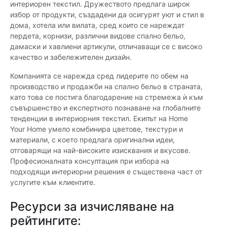
интериорен текстил. Дружеството предлага широк
избор от продукти, създадени да осигурят уют и стил в
дома, хотела или вилата, сред които се нареждат
пердета, корнизи, различни видове спално бельо,
дамаски и хавлиени артикули, отличаващи се с високо
качество и забележителен дизайн.
Компанията се нарежда сред лидерите по обем на
производство и продажби на спално бельо в страната,
като това се постига благодарение на стремежа ѝ към
съвършенство и експертното познаване на глобалните
тенденции в интериорния текстил. Екипът на Home
Your Home умело комбинира цветове, текстури и
материали, с което предлага оригинални идеи,
отговарящи на най-високите изисквания и вкусове.
Професионалната консултация при избора на
подходящи интериорни решения е съществена част от
услугите към клиентите.
Ресурси за изчисляване на
рейтингите: