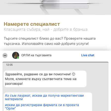
Намерете специалист
Класацията събира, най - добрите в бранша.
Търсите специалист близо до вас? Проверете нашата
търсачка. Използвайте само най-добрите услуги!
ОРЛИ на търговията
Live chat
Търсене
12:05
Здравейте, радваме се да ви помогнем! 🙂
Моля, кликнете върху съответната тема на
разговора!
Аз съм лауреат, искам да получа маркетингови
Организатор на
Класация
Контакти
материали
класиране
Победители
Контакти
Beautiful Company S.R.L.
Списък на
искам да регистрирам фирмата си в проекта
BulevardulAleea Timișul De
всички
"Орли"
Sus Nr. 2, Bl. A30, Sc. A, Et.
победители