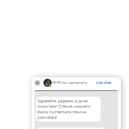
ОРЛИ на търговията
Live chat
09:16
Здравейте, радваме се да ви
помогнем! 🙂 Моля, кликнете
върху съответната тема на
разговора!