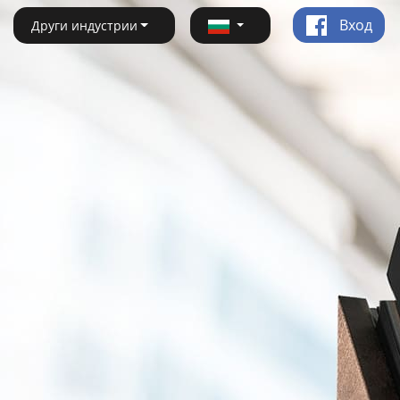
Вход
Други индустрии