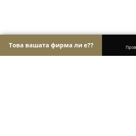
Това вашата фирма ли е??
Пров
Орли на търговията
Магазини за алкохол, ци
Тирбушона
8.8
(122)