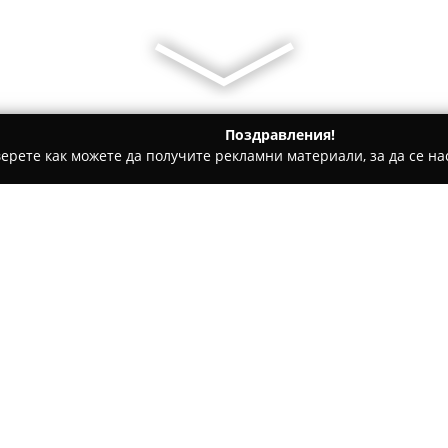
Поздравления!
ерете как можете да получите рекламни материали, за да се нас
гари и кафе - София
Тирбушона
Относно компанията:
Тирбушона
представлява утв
пазара в София и се отличава
избор от стоки за домакинст
предпочитан и доверен доста
качествени и функционални 