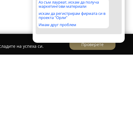
Аз съм лауреат, искам да получа
маркетингови материали
искам да регистрирам фирмата си в
проекта "Орли"
Имам друг проблем
Проверете
ладите на успеха си.
ърдена търговска компания, която оперира на
 с предлагането на богат и разностранен
вото. Организацията се е превърнала в
вчик за онези, които търсят надеждни,
решения за своето ежедневие и обзавеждане