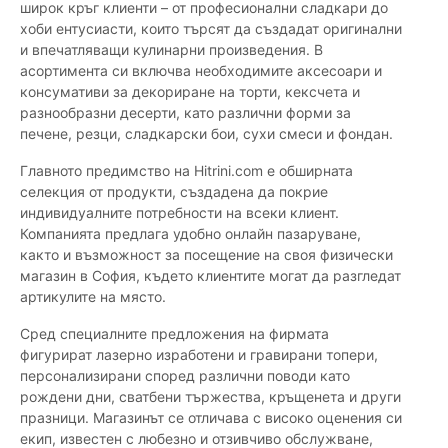
широк кръг клиенти – от професионални сладкари до
хоби ентусиасти, които търсят да създадат оригинални
и впечатляващи кулинарни произведения. В
асортимента си включва необходимите аксесоари и
консумативи за декориране на торти, кексчета и
разнообразни десерти, като различни форми за
печене, резци, сладкарски бои, сухи смеси и фондан.
Главното предимство на Hitrini.com е обширната
селекция от продукти, създадена да покрие
индивидуалните потребности на всеки клиент.
Компанията предлага удобно онлайн пазаруване,
както и възможност за посещение на своя физически
магазин в София, където клиентите могат да разгледат
артикулите на място.
Сред специалните предложения на фирмата
фигурират лазерно изработени и гравирани топери,
персонализирани според различни поводи като
рождени дни, сватбени тържества, кръщенета и други
празници. Магазинът се отличава с високо оценения си
екип, известен с любезно и отзивчиво обслужване,