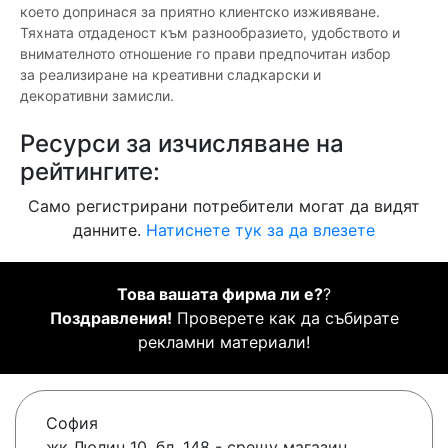
което допринася за приятно клиентско изживяване.
Тяхната отдаденост към разнообразието, удобството и
внимателното отношение го прави предпочитан избор
за реализиране на креативни сладкарски и
декоративни замисли.
Ресурси за изчисляване на
рейтингите:
Само регистрирани потребители могат да видят
данните.
Натиснете тук за да влезете
Това вашата фирма ли е?
?
Поздравления!
Проверете как да събирате
рекламни материали!
София
жк Люлин 10, бл. 148 - срещу магазин