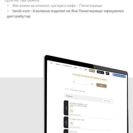
Орли на търговията
Магазини за алкохол, цигари и кафе - Панагюрище
havlii.com -Хавлиени изделия на Яна Панагюрище-официален
дистрибутор