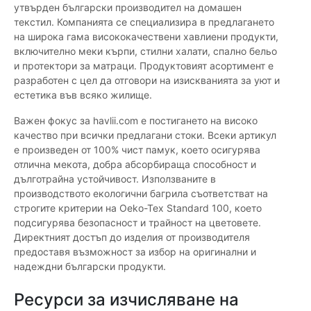
утвърден български производител на домашен
текстил. Компанията се специализира в предлагането
на широка гама висококачествени хавлиени продукти,
включително меки кърпи, стилни халати, спално бельо
и протектори за матраци. Продуктовият асортимент е
разработен с цел да отговори на изискванията за уют и
естетика във всяко жилище.
Важен фокус за havlii.com е постигането на високо
качество при всички предлагани стоки. Всеки артикул
е произведен от 100% чист памук, което осигурява
отлична мекота, добра абсорбираща способност и
дълготрайна устойчивост. Използваните в
производството екологични багрила съответстват на
строгите критерии на Oeko-Tex Standard 100, което
подсигурява безопасност и трайност на цветовете.
Директният достъп до изделия от производителя
предоставя възможност за избор на оригинални и
надеждни български продукти.
Ресурси за изчисляване на