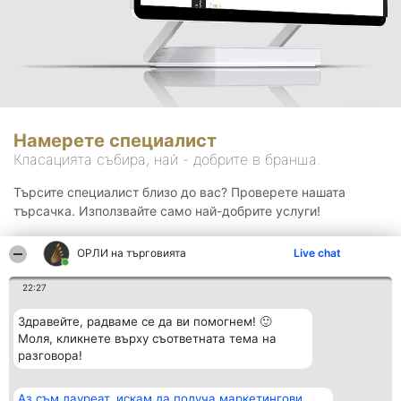
Намерете специалист
Класацията събира, най - добрите в бранша.
Търсите специалист близо до вас? Проверете нашата
търсачка. Използвайте само най-добрите услуги!
ОРЛИ на търговията
Live chat
Търсене
22:27
Здравейте, радваме се да ви помогнем! 🙂
Моля, кликнете върху съответната тема на
разговора!
Аз съм лауреат, искам да получа маркетингови
Организатор на
Класация
Контакти