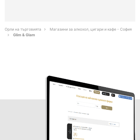
Орли на търговията
Магазини за алкохол, цигари и кафе - София
Glim & Glam