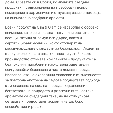
дома. С базата си в София, компанията създава
продукти, предназначени да преобразят всяко
помещение в хармоничен и отпускащ оазис с помощта
на внимателно подбрани аромати.
Всеки продукт на Glim & Glam се изработва с особено
внимание, като се използват натурални растителни
восъци, фитили от памук или дърво, както и
сертифицирани есенции, които отговарят на
международните стандарти за безопасност. Акцентът
върху екологичната ангажираност и устойчивото
производство отличава компанията – продуктите са
без токсини, парабени и изкуствени оцветители,
осигурявайки безопасна и чиста домашна среда.
Използването на екологични опаковки и възможността
за повторна употреба на съдове подчертават подхода
към опазване на околната среда. Вдъхновени от
богатството на природата и различни пътешествия,
ароматите са създадени така, че да стимулират
сетивата и предоставят моменти на дълбоко
спокойствие и релакс.