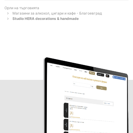
Орли на търговията
Магазини за алкохол, цигари и кафе - Благоевград
Studio HERA decorations & handmade