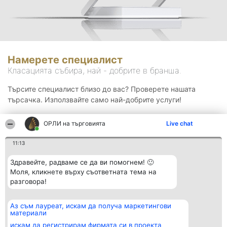
Намерете специалист
Класацията събира, най - добрите в бранша.
Търсите специалист близо до вас? Проверете нашата
търсачка. Използвайте само най-добрите услуги!
ОРЛИ на търговията
Live chat
Търсене
11:13
Здравейте, радваме се да ви помогнем! 🙂
Моля, кликнете върху съответната тема на
разговора!
Аз съм лауреат, искам да получа маркетингови
Организатор на
Класация
Контакти
материали
класиране
Победители
Контакти
Beautiful Company S.R.L.
Списък на
искам да регистрирам фирмата си в проекта