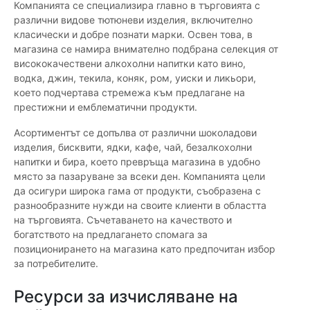
Компанията се специализира главно в търговията с
различни видове тютюневи изделия, включително
класически и добре познати марки. Освен това, в
магазина се намира внимателно подбрана селекция от
висококачествени алкохолни напитки като вино,
водка, джин, текила, коняк, ром, уиски и ликьори,
което подчертава стремежа към предлагане на
престижни и емблематични продукти.
Асортиментът се допълва от различни шоколадови
изделия, бисквити, ядки, кафе, чай, безалкохолни
напитки и бира, което превръща магазина в удобно
място за пазаруване за всеки ден. Компанията цели
да осигури широка гама от продукти, съобразена с
разнообразните нужди на своите клиенти в областта
на търговията. Съчетаването на качеството и
богатството на предлагането спомага за
позиционирането на магазина като предпочитан избор
за потребителите.
Ресурси за изчисляване на