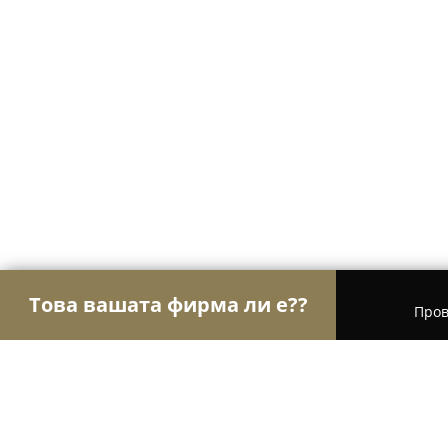
Това вашата фирма ли е??
Пров
Орли на търговията
Магазини за алкохол, ци