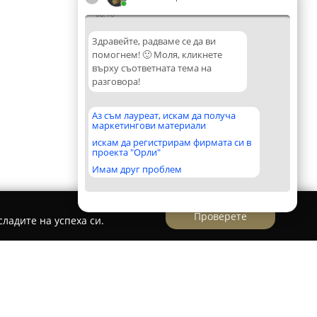
08:16
Здравейте, радваме се да ви
помогнем! 🙂 Моля, кликнете
върху съответната тема на
разговора!
Аз съм лауреат, искам да получа
маркетингови материали
искам да регистрирам фирмата си в
проекта "Орли"
Имам друг проблем
Проверете
ладите на успеха си.