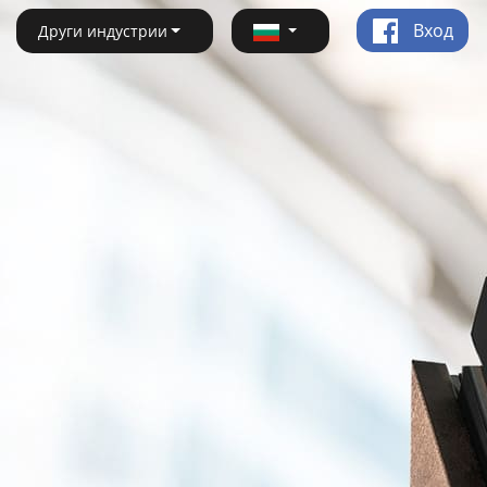
Вход
Други индустрии