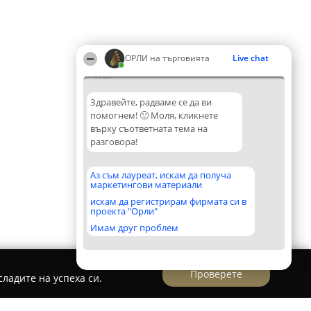
ОРЛИ на търговията
Live chat
17:31
Здравейте, радваме се да ви
помогнем! 🙂 Моля, кликнете
върху съответната тема на
разговора!
Аз съм лауреат, искам да получа
маркетингови материали
искам да регистрирам фирмата си в
проекта "Орли"
Имам друг проблем
Проверете
ладите на успеха си.