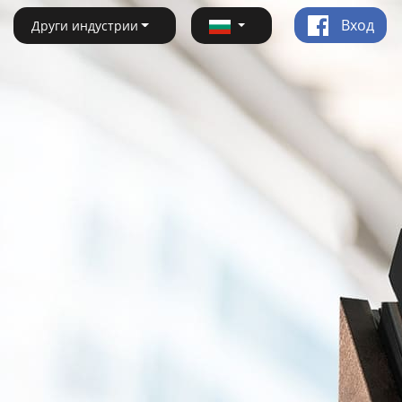
Вход
Други индустрии