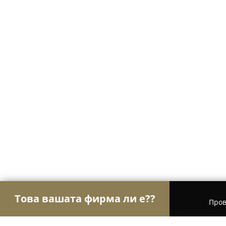
Това вашата фирма ли е??
Пров