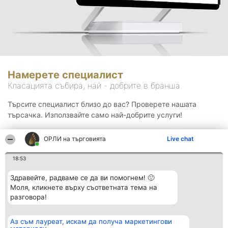
Намерете специалист
Класацията събира, най - добрите в бранша.
Търсите специалист близо до вас? Проверете нашата
търсачка. Използвайте само най-добрите услуги!
ОРЛИ на търговията
Live chat
Търсене
18:53
Здравейте, радваме се да ви помогнем! 🙂
Моля, кликнете върху съответната тема на
разговора!
Аз съм лауреат, искам да получа маркетингови
Организатор на
Класация
Контакти