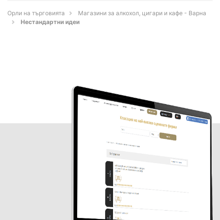
Орли на търговията
Магазини за алкохол, цигари и кафе - Варна
Нестандартни идеи